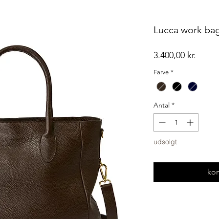
Lucca work bag
Pris
3.400,00 kr.
Farve
*
Antal
*
udsolgt
kom