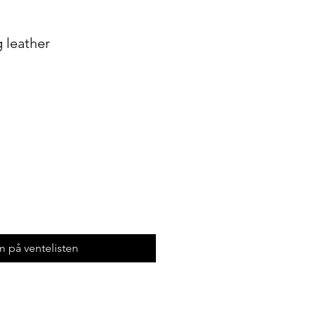
 leather
 på ventelisten