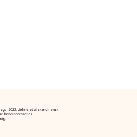
gt i 2023, defineret af skandinavisk
øse læderaccessories.
 dig.