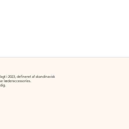
gt i 2023, defineret af skandinavisk
øse læderaccessories.
 dig.