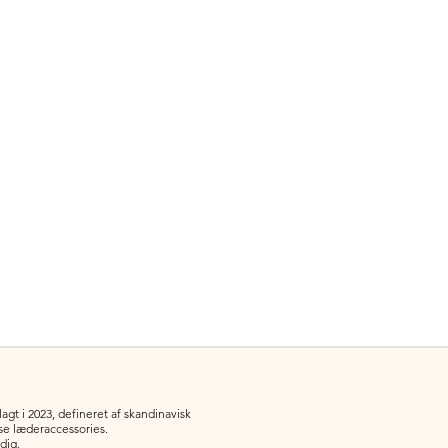
gt i 2023, defineret af skandinavisk
øse læderaccessories.
 dig.