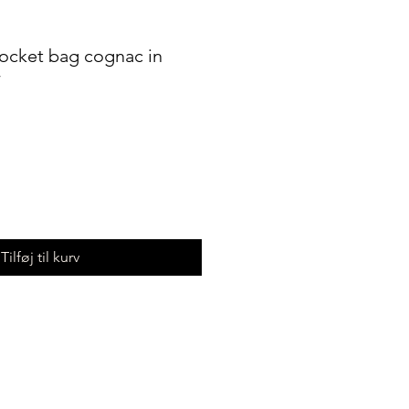
ocket bag cognac in
r
Tilføj til kurv