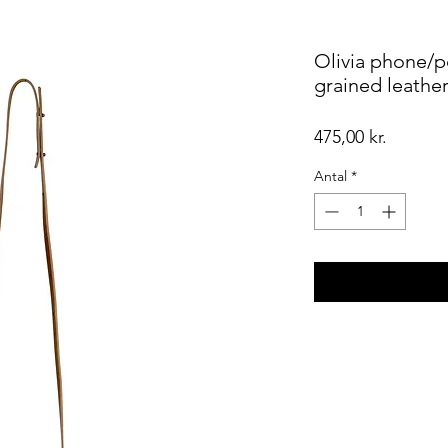
Olivia phone/p
grained leathe
Pris
475,00 kr.
Antal
*