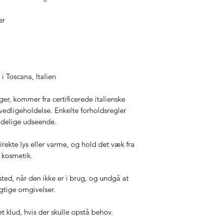
er
i Toscana, Italien
er, kommer fra certificerede italienske
vedligeholdelse. Enkelte forholdsregler
indelige udseende.
rekte lys eller varme, og hold det væk fra
 kosmetik.
sted, når den ikke er i brug, og undgå at
ugtige omgivelser.
t klud, hvis der skulle opstå behov.