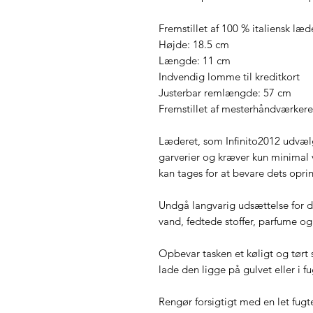
Fremstillet af 100 % italiensk læd
Højde: 18.5 cm
Længde: 11 cm
Indvendig lomme til kreditkort
Justerbar remlængde: 57 cm
Fremstillet af mesterhåndværkere 
Læderet, som Infinito2012 udvælg
garverier og kræver kun minimal 
kan tages for at bevare dets opr
Undgå langvarig udsættelse for di
vand, fedtede stoffer, parfume og
Opbevar tasken et køligt og tørt 
lade den ligge på gulvet eller i f
Rengør forsigtigt med en let fugte