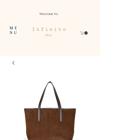
Welcome to.
ME
NU