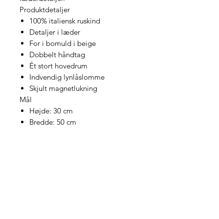
Produktdetaljer
100% italiensk ruskind
Detaljer i læder
For i bomuld i beige
Dobbelt håndtag
Ét stort hovedrum
Indvendig lynlåslomme
Skjult magnetlukning
Mål
Højde: 30 cm
Bredde: 50 cm
Dybde: 15 cm
ABOUT INFINITO 2012
STOCKISTS
CONTACT